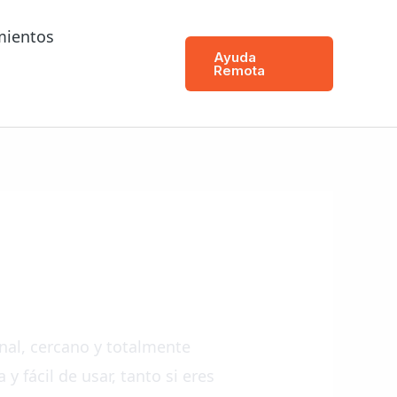
mientos
Ayuda
Remota
nal, cercano y totalmente
 fácil de usar, tanto si eres