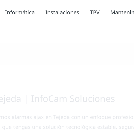
Informática
Instalaciones
TPV
Manteni
ejeda | InfoCam Soluciones
mos alarmas ajax en Tejeda con un enfoque profesio
que tengas una solución tecnológica estable, segura y