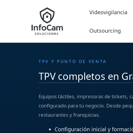
Ir
Videovigilancia
al
contenido
Outsourcing
TPV Y PUNTO DE VENTA
TPV completos en Gr
Equipos táctiles, impresoras de tickets,
configurado para tu negocio. Desde peq
restaurantes y franquicias.
Configuración inicial y formaci