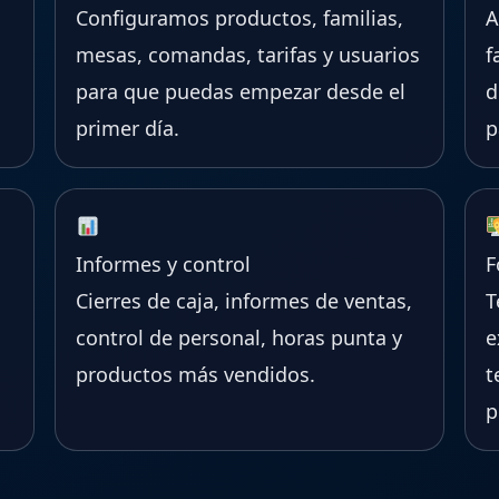
Configuramos productos, familias,
A
mesas, comandas, tarifas y usuarios
f
para que puedas empezar desde el
d
primer día.
p
Informes y control
F
Cierres de caja, informes de ventas,
T
control de personal, horas punta y
e
productos más vendidos.
t
p