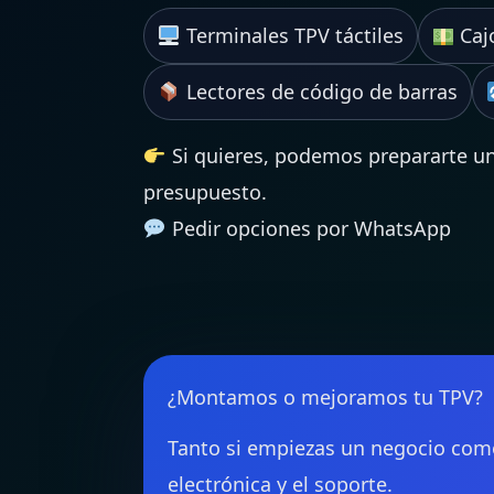
Terminales TPV táctiles
Caj
Lectores de código de barras
Si quieres, podemos prepararte un
presupuesto.
Pedir opciones por WhatsApp
¿Montamos o mejoramos tu TPV?
Tanto si empiezas un negocio como 
electrónica y el soporte.