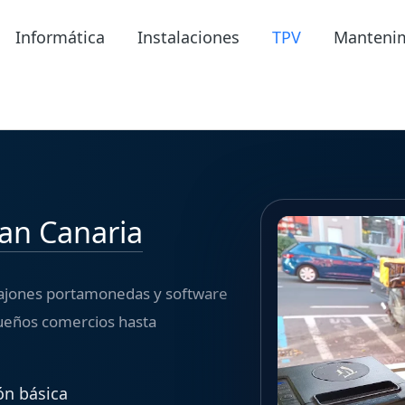
Informática
Instalaciones
TPV
Manteni
an Canaria
 cajones portamonedas y software
ueños comercios hasta
ón básica