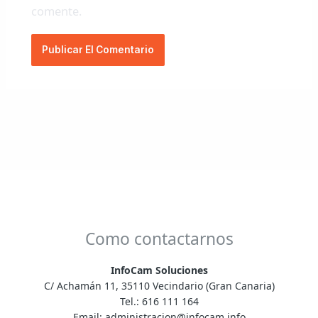
comente.
Como contactarnos
InfoCam Soluciones
C/ Achamán 11, 35110 Vecindario (Gran Canaria)
Tel.:
616 111 164
Email:
administracion@infocam.info