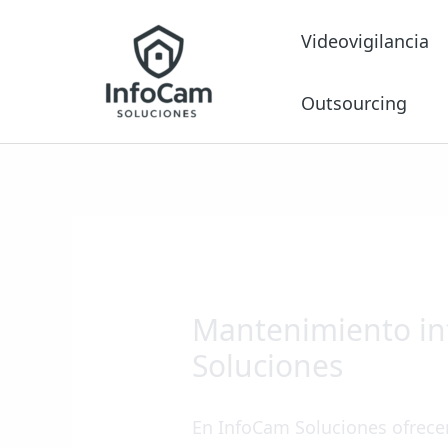
Ir
Videovigilancia
al
contenido
Outsourcing
Mantenimiento inf
Soluciones
En InfoCam Soluciones ofrece