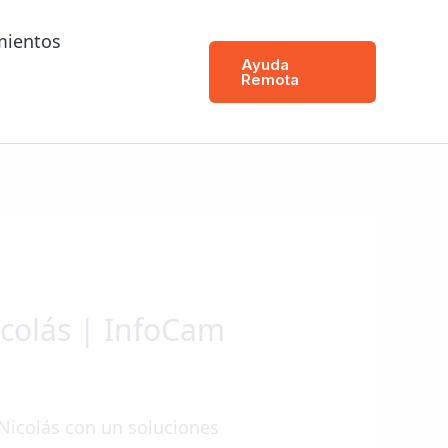
mientos
Ayuda
Remota
icolás | InfoCam
Nicolás con un soluciones