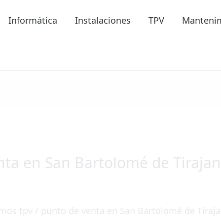
Informática
Instalaciones
TPV
Manteni
nta en San Bartolomé de Tiraja
mos tpv / punto de venta en San Bartolomé de Tiraj