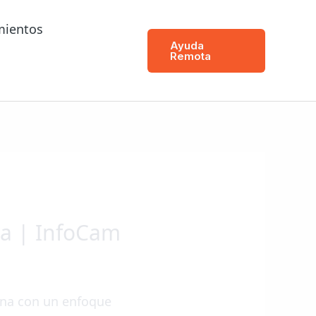
mientos
Ayuda
Remota
na | InfoCam
ana con un enfoque